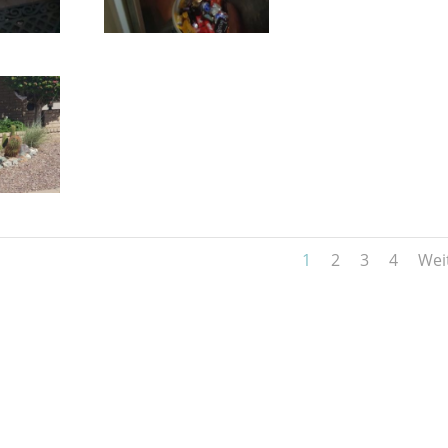
1
2
3
4
Wei