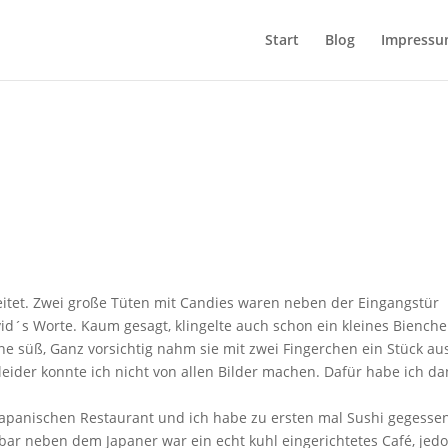
Start
Blog
Impress
eitet. Zwei große Tüten mit Candies waren neben der Eingangstür
vid´s Worte. Kaum gesagt, klingelte auch schon ein kleines Biench
ne süß, Ganz vorsichtig nahm sie mit zwei Fingerchen ein Stück au
eider konnte ich nicht von allen Bilder machen. Dafür habe ich d
 japanischen Restaurant und ich habe zu ersten mal Sushi gegesse
bar neben dem Japaner war ein echt kuhl eingerichtetes Café, jed