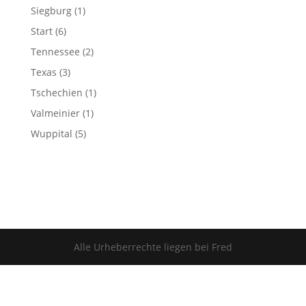
Siegburg
(1)
Start
(6)
Tennessee
(2)
Texas
(3)
Tschechien
(1)
Valmeinier
(1)
Wuppital
(5)
Alle Urheberrechte liegen bei Fred