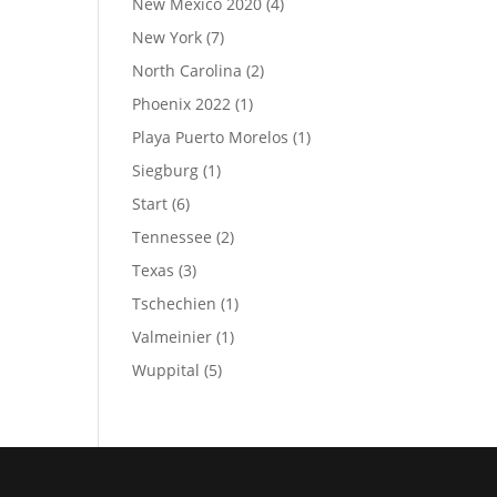
New Mexico 2020
(4)
New York
(7)
North Carolina
(2)
Phoenix 2022
(1)
Playa Puerto Morelos
(1)
Siegburg
(1)
Start
(6)
Tennessee
(2)
Texas
(3)
Tschechien
(1)
Valmeinier
(1)
Wuppital
(5)