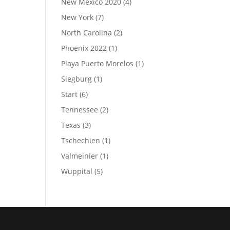
New Mexico 2020
(4)
New York
(7)
North Carolina
(2)
Phoenix 2022
(1)
Playa Puerto Morelos
(1)
Siegburg
(1)
Start
(6)
Tennessee
(2)
Texas
(3)
Tschechien
(1)
Valmeinier
(1)
Wuppital
(5)