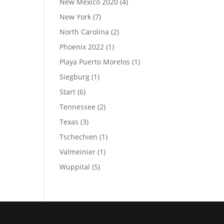
New Mexico 2020
(4)
New York
(7)
North Carolina
(2)
Phoenix 2022
(1)
Playa Puerto Morelos
(1)
Siegburg
(1)
Start
(6)
Tennessee
(2)
Texas
(3)
Tschechien
(1)
Valmeinier
(1)
Wuppital
(5)