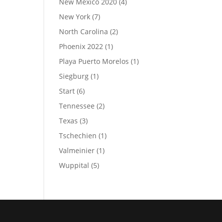
New Mexico 2020
(4)
New York
(7)
North Carolina
(2)
Phoenix 2022
(1)
Playa Puerto Morelos
(1)
Siegburg
(1)
Start
(6)
Tennessee
(2)
Texas
(3)
Tschechien
(1)
Valmeinier
(1)
Wuppital
(5)